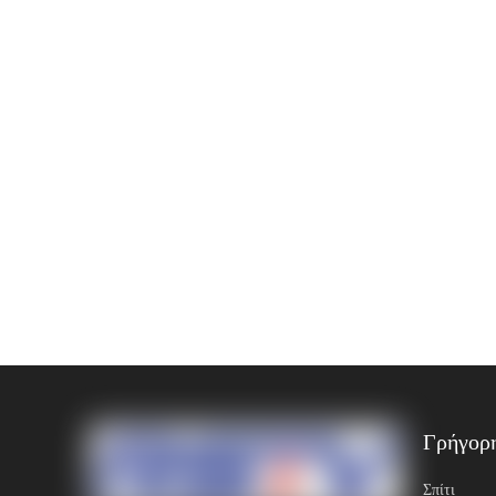
Γρήγορ
Σπίτι