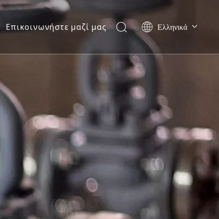
Ελληνικά
Επικοινωνήστε μαζί μας
Português
Español
Pусский
العربية
English