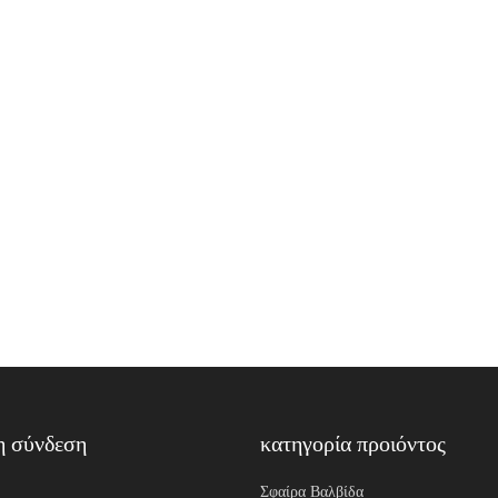
η σύνδεση
κατηγορία προιόντος
Σφαίρα Βαλβίδα