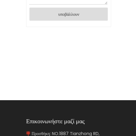
υποβάλλουν
Επικοινωνήστε μαζί μας
Προσθήκη: NO.1887 Tianzhong RD,
