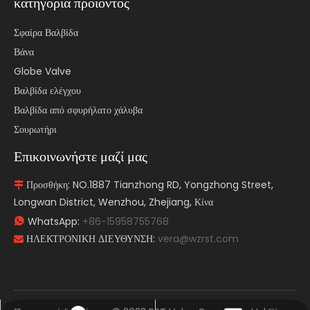
κατηγορία προιόντος
Σφαίρα Βαλβίδα
Βάνα
Globe Valve
Βαλβίδα ελέγχου
Βαλβίδα από σφυρήλατο χάλυβα
Σουρωτήρι
Επικοινωνήστε μαζί μας
Προσθήκη: NO.1887 Tianzhong RD, Yongzhong Street,

Longwan District, Wenzhou, Zhejiang, Κίνα
WhatsApp:
+86-15958755768

ΗΛΕΚΤΡΟΝΙΚΗ ΔΙΕΥΘΥΝΣΗ:
vera@wzrst.com
