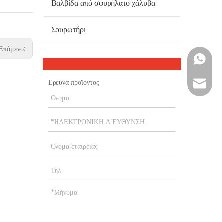
Βαλβίδα από σφυρήλατο χάλυβα
Σουρωτήρι
Επόμενο:
+86-15
Ερευνα προϊόντος
vera@w