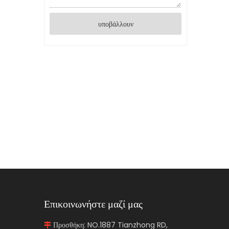
υποβάλλουν
Επικοινωνήστε μαζί μας
Προσθήκη: NO.1887 Tianzhong RD,
