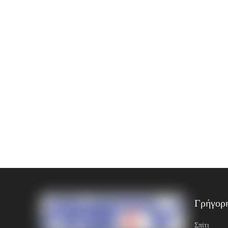
Γρήγορ
Σπίτι