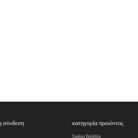
η σύνδεση
κατηγορία προιόντος
Σφαίρα Βαλβίδα