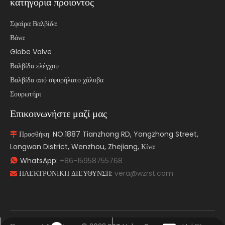
κατηγορία προιόντος
Σφαίρα Βαλβίδα
Βάνα
Globe Valve
Βαλβίδα ελέγχου
Βαλβίδα από σφυρήλατο χάλυβα
Σουρωτήρι
Επικοινωνήστε μαζί μας
Προσθήκη: NO.1887 Tianzhong RD, Yongzhong Street,

Longwan District, Wenzhou, Zhejiang, Κίνα
WhatsApp:
+86-15958755768

ΗΛΕΚΤΡΟΝΙΚΗ ΔΙΕΥΘΥΝΣΗ:
vera@wzrst.com
