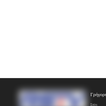
Γρήγορ
Σπίτι