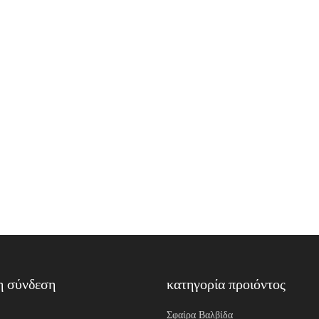
η σύνδεση
κατηγορία προιόντος
Σφαίρα Βαλβίδα